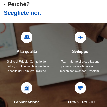
- Perché?
Scegliete noi.
Alta qualità
Sviluppo
Sigillo di Fiducia, Controllo del
Team interno di progettazione
Credito, RoSH e Valutazione delle
professionale e laboratorio di
Capacità del Fornitore. l'azienda
macchinari avanzati. Possiamo
ha un rigoroso sistema di controllo
collaborare per sviluppare i
qualità e un laboratorio di test
prodotti di cui avete bisogno.
professionale.
Fabbricazione
100% SERVIZIO