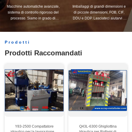
Macchine automatiche avanzate,
Imballaggi di grandi dimensioni e
sistema di controllo rigoroso del
di piccole dimensioni, FOB, CIF,
processo. Siamo in grado di
DDU e DDP. Lasciateci aiutarvi a
produrre tutti i terminali elettrici
trovare la soluzione migliore per
oltre le vostre esigenze.
tutte le vostre preoccupazioni.
Prodotti
Prodotti Raccomandati
Y83-2500 Compattatore
Q43L-6300 Ghigliottina
idraulico per la lavorazione di
Idraulica per Rottami di