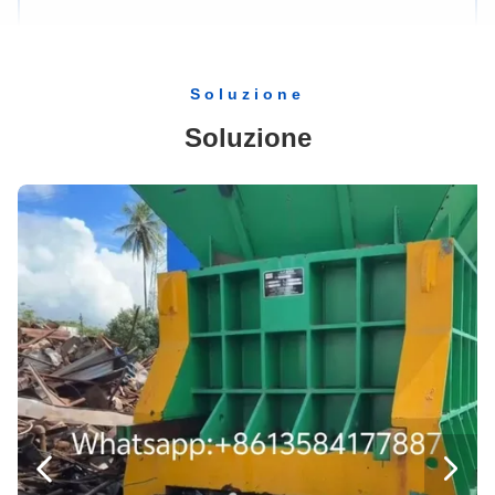
Macchina d'imballaggio di plastica del compattatore verticale dei film plastici, macchina imballatrice della balla automatica
Balle verticali della macchina 6 della stampa della balla del cotone della pressa per balle di marca del motore di Siemens all'ora
Soluzione
Una balla d'imballaggio orizzontale di 125 di tonnellata del film plastico della pressa per balle cavi della macchina 5
Soluzione
Macchina d'imballaggio automatica della carta straccia, pressa-affastellatrice residua di orizzontale della pressa per balle del cartone
Compattatore di plastica residuo della macchina della pressa-affastellatrice della bottiglia per Paper Factory e Recycling Company
Taglio del metallo dell'alligatore da 160 tonnellate per la ferraglia che ricicla le iarde e le fabbriche d'acciaio
Tipo macchina della taglierina del residuo, taglio idraulico Q43-2000 del coccodrillo dell'alligatore del metallo del motore 30kW

