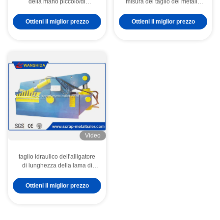
della mano piccolo/di
misura del taglio del metallo
produzione della ferraglia
dell'automobile per
compattatore d'acciaio medio
l'automobile residua che ricicla
Ottieni il miglior prezzo
Ottieni il miglior prezzo
della pressa per balle
la camera della stampa di
lunghezza delle iarde
5000mm
Video
taglio idraulico dell'alligatore
di lunghezza della lama di
800mm per metallo che ricicla
le iarde
Ottieni il miglior prezzo