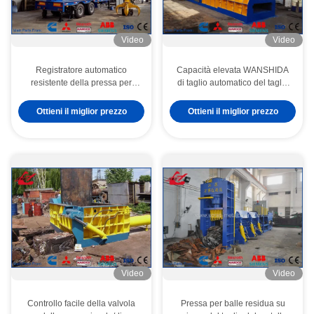
Video
Video
Registratore automatico
Capacità elevata WANSHIDA
resistente della pressa per
di taglio automatico del taglio
balle del rame del residuo dei
della ferraglia del contenitore
serbatoi con l'azionamento
Ottieni il miglior prezzo
Ottieni il miglior prezzo
diesel di Cummins
Video
Video
Controllo facile della valvola
Pressa per balle residua su