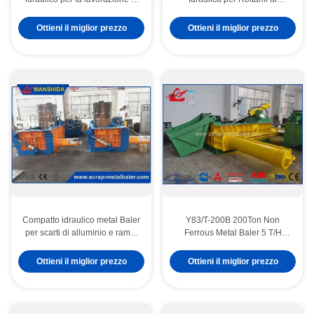
chip per il riciclo
Acciaio per il Riciclaggio di
Acciaio Pesante
Ottieni il miglior prezzo
Ottieni il miglior prezzo
Compatto idraulico metal Baler
Y83/T-200B 200Ton Non
per scarti di alluminio e rame,
Ferrous Metal Baler 5 T/H
160 tonnellate di forza con
Capacità PLC controllo
raffreddatore ad olio d'aria
automatico
Ottieni il miglior prezzo
Ottieni il miglior prezzo