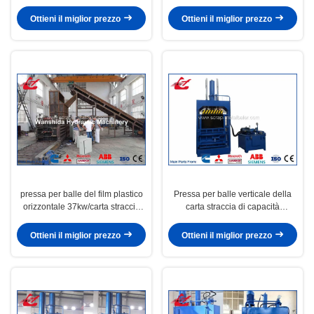
DOMESTICO con il sistema di
per balle della carta straccia del
controllo del Plc 100 tonnellate
cartone dello spreco OCC di
Ottieni il miglior prezzo
Ottieni il miglior prezzo
verticale
pressa per balle del film plastico
Pressa per balle verticale della
orizzontale 37kw/carta straccia
carta straccia di capacità
con l'alimentazione del legame
elevata/macchine d'imballaggio
manuale
del cartone
Ottieni il miglior prezzo
Ottieni il miglior prezzo