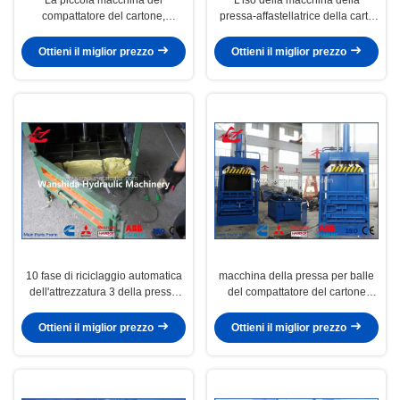
compattatore del cartone,
pressa-affastellatrice della carta
macchina portatile della pressa
straccia di alta efficienza certifica
per balle del cartone facile
Y82-63
Ottieni il miglior prezzo
Ottieni il miglior prezzo
funziona
10 fase di riciclaggio automatica
macchina della pressa per balle
dell'attrezzatura 3 della pressa
del compattatore del cartone
per balle della carta straccia di
15kW, macchina della stampa
tonnellata 220 volt
della carta straccia del motore di
Ottieni il miglior prezzo
Ottieni il miglior prezzo
Siemens