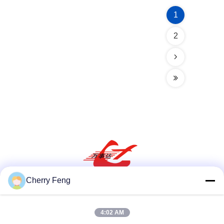
1
2
Cherry Feng
Social media
4:02 AM