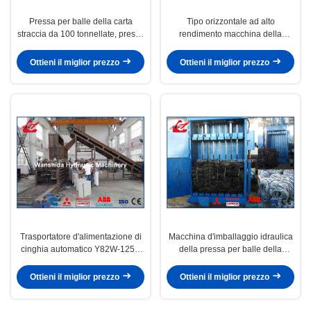
Pressa per balle della carta
Tipo orizzontale ad alto
straccia da 100 tonnellate, pressa
rendimento macchina della
per balle del film plastico di
pressa-affastellatrice della carta
agricoltura della balla 350-500kg
straccia con il motore di Siemens
Ottieni il miglior prezzo
Ottieni il miglior prezzo
Trasportatore d'alimentazione di
Macchina d'imballaggio idraulica
cinghia automatico Y82W-125A
della pressa per balle della
della carta straccia della
gomma del residuo, macchina
macchina orizzontale del
verticale 2000Kgs della pressa-
Ottieni il miglior prezzo
Ottieni il miglior prezzo
compattatore
affastellatrice