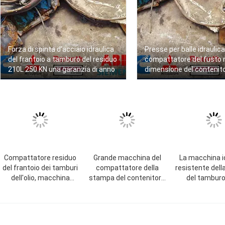
Forza di spinta d'acciaio idraulica
Presse per balle idraulica
del frantoio a tamburo del residuo
compattatore del fusto 
210L 250 KN una garanzia di anno
dimensione del contenito
compressa di 790 x di 790
1060mm
Compattatore residuo
Grande macchina del
La macchina i
del frantoio dei tamburi
compattatore della
resistente del
dell'olio, macchina
stampa del contenitore
del tamburo 
WANSHIDA della pressa
di frantoio a tamburo
rotolamento de
idraulica del motore
dell'acciaio dell'olio
Barrels WA
11kW
residuo dell'uscita
prestazione stabile della