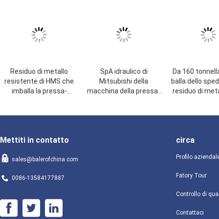
Residuo di metallo
SpA idraulico di
Da 160 tonnell
resistente di HMS che
Mitsubishi della
balla dello sped
imballa la pressa-
macchina della pressa-
residuo di meta
affastellatrice a
affastellatrice del
che imballa il c
macchina Y83-315 di
residuo di metallo del
a macchina 
produzione
motore 30kW controllato
Mettiti in contatto
circa
Profilo aziendal
sales@balerofchina.com
Fatory Tour
0086-13584177887
Controllo di qua
Contattaci