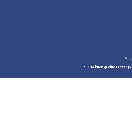
Mapp
La CINA buon qualità Pressa per 