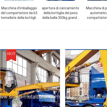
Macchina d'imballaggio
apertura di caricamento
Macchina di p
del compattatore da 63
della bottiglia del peso
automatica
tonnellate della bottiglia
della balla 350kg grande
compattatore
verticale dell'animale
della pressa per balle
bottiglia, pr
domestico, pressa-
della macchina idraulica
stampaggio Y82
affastellatrice di
di plastica della pressa
bottiglia dell
plastica Y82-63 della
per balle
domestico del
bottiglia
15kW
HOT