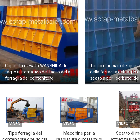
Capacità elevata WANSHIDA di
Taglio d'acciaio del qua
taglio automatico del taglio della
della ferraglia del taglio d
ferraglia del contenitore
scatola per i serbatoi dei
armati di propano
VIDEO
VIDEO
VIDEO
Tipo ferraglia del
Macchine per la
Scatto di m
contenitore che ricicla
rasoiatura di rottami di
attrezzature g