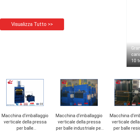
Visualizza Tutto >>
Gran
cari
10 t
macc
affa
Macchina d'imballaggio
Macchina d'imballaggio
Macchina d'imb
verticale della pressa
verticale della pressa
verticale dell
per balle
per balle industriale per
per balle resi
dell'abbigliamento di alta
rumore corrente basso
legame del Ram