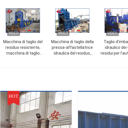
stam
50
VIDEO
VIDEO
VIDEO
Macchina di taglio del
Macchina di taglio della
Taglio d'imba
residuo resistente,
pressa-affastellatrice
idraulico dei 
macchina di taglio
idraulica del residuo,
residui per l'a
idraulica WANSHIDA di
tagliatrice d'acciaio del
residua che r
potenza del motore
residuo con potere del
l'azionamen
diesel
motore elettrico
motore delle
HOT