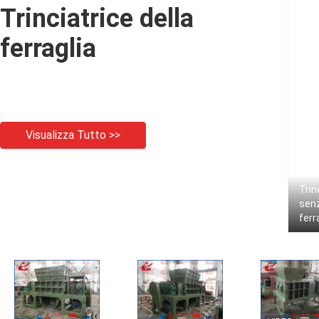
Trinciatrice della
ferraglia
Visualizza Tutto >>
Trinc
senz
ferra
legg