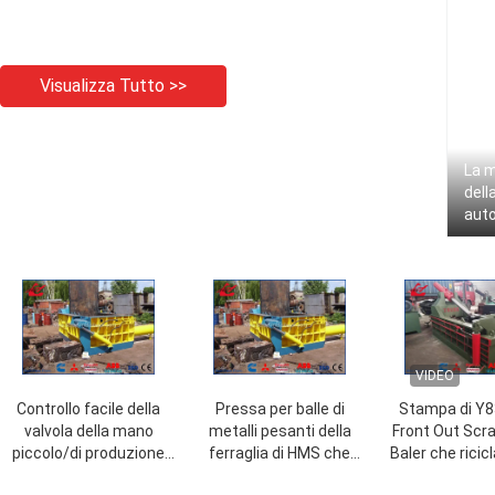
Visualizza Tutto >>
La 
dell
auto
ball
650
VIDEO
Controllo facile della
Pressa per balle di
Stampa di Y8
valvola della mano
metalli pesanti della
Front Out Scr
piccolo/di produzione
ferraglia di HMS che
Baler che rici
della ferraglia
ricicla macchina 5
dell'attrez