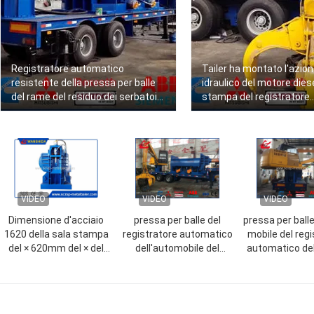
Registratore automatico
Tailer ha montato l'azi
resistente della pressa per balle
idraulico del motore diese
del rame del residuo dei serbatoi
stampa del registratore
con l'azionamento diesel di
automatico della pressa 
Cummins
del residuo
VIDEO
VIDEO
VIDEO
Dimensione d'acciaio
pressa per balle del
pressa per balle
1620 della sala stampa
registratore automatico
mobile del reg
del × 620mm del × del
dell'automobile del
automatico del
registratore automatico
residuo 86kW, pressa-
di metallo 8
3000 della pressa per
affastellatrice mobile
telecoma
balle del residuo
del metallo della pressa
dell'azionamento del
per balle con Tailer e gru