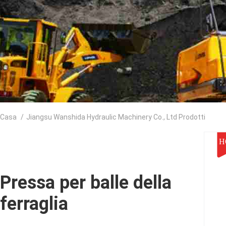
Casa
/
Jiangsu Wanshida Hydraulic Machinery Co., Ltd Prodotti
H
Pressa per balle della
ferraglia