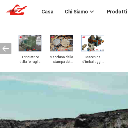
Casa
Chi Siamo
Prodotti
acchina
Trinciatrice
Macchina della
Macchina
mballaggio
della ferraglia
stampa del
d'imballaggio
izzontale
tamburo
del residuo di
metallo