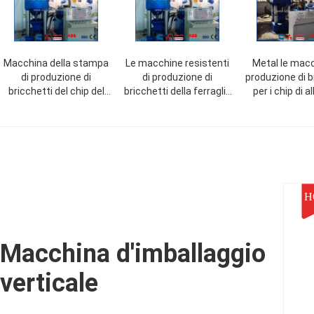
Macchina della stampa
Le macchine resistenti
Metal le macc
di produzione di
di produzione di
produzione di b
bricchetti del chip del
bricchetti della ferraglia
per i chip di a
metallo di capacità
per rame di alluminio
della segatura
elevata, peso di alluminio
scheggia la segatura
della stampa/
della macchina 7500KG
WANSHIDA
del ram
di produzione di
bricchetti
H
Macchina d'imballaggio
verticale