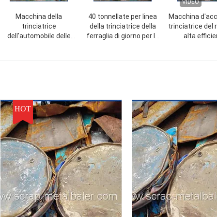
VIDEO
Macchina della
40 tonnellate per linea
Macchina d'acci
trinciatrice
della trinciatrice della
trinciatrice del 
dell'automobile delle
ferraglia di giorno per la
alta effici
trinciatrici della ferraglia
carrozzeria residua del
tagliuzzatric
del motore di Siemens
frigorifero della
metallo - 2m3/
con le lame di modello
bicicletta
di H
senza aiuto
HOT