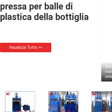
pressa per balle di
plastica della bottiglia
Visualizza Tutto >>
Macc
manu
dell
di H