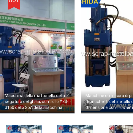
HOT
Macchina della mattonella della
Macchine su misura di p
segatura del ghisa, controllo Y83-
di bricchetti del metallo d
3150 dello SpA della macchina
dimensione con il siste
della stampa di produzione di
d'alimentazione Y83-63
bricchetti del metallo