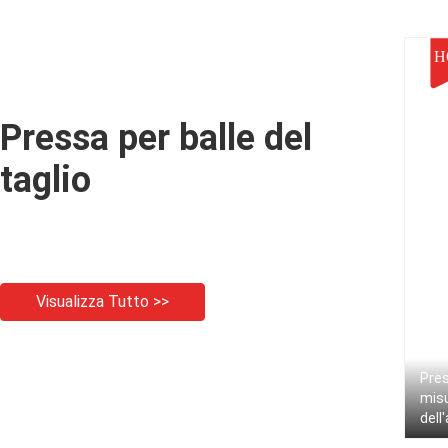
motore elettrico
a benna
H
Pressa per balle del
taglio
Visualizza Tutto >>
Pres
misu
dell
resi