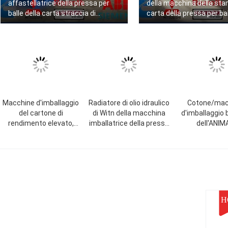
affastellatrice della pressa per
della macchina della sta
balle della carta straccia di
carta della pressa per bal
controllo dello SpA di Mitsubishi
carta straccia di tonnell
125 tonnellate
Macchine d'imballaggio
Radiatore di olio idraulico
Cotone/mac
del cartone di
di Witn della macchina
d'imballaggio b
rendimento elevato,
imballatrice della pressa
dell'ANIM
presse per balle verticali
per balle della carta
DOMESTICO c
per cartone
straccia della forza della
sistema di cont
stampa da 125
Plc 100 tonn
tonnellate/dispositivo di
raffreddamento
H