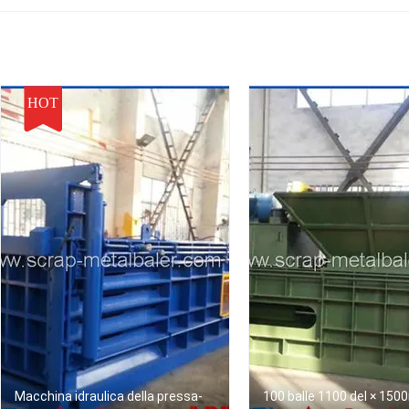
compattatore d'acciaio
tonnellate all'ora
WANSHI
medio della pressa per
balle
HOT
Macchina idraulica della pressa-
100 balle 1100 del × 150