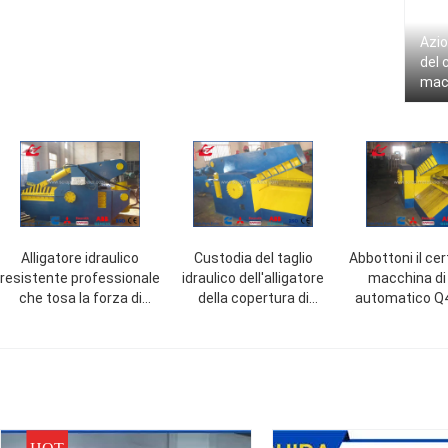
Azio
del 
macc
dell
Alligatore idraulico
Custodia del taglio
Abbottoni il cer
resistente professionale
idraulico dell'alligatore
macchina di 
che tosa la forza di
della copertura di
automatico Q
taglio a macchina
sicurezza per il profilo
del CE del taglio
400ton
della ferraglia
dell'alligatore d