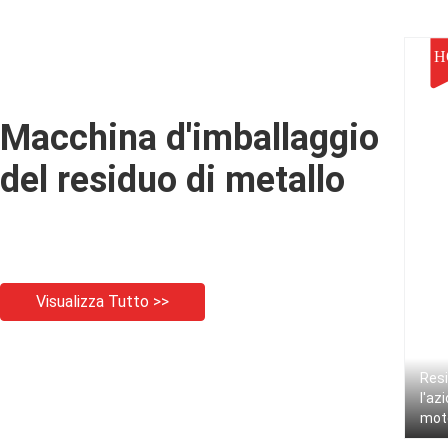
forza della stampa da 25
tonnellate alta
H
Macchina d'imballaggio
del residuo di metallo
Visualizza Tutto >>
Resi
l'az
moto
gara