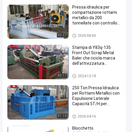
Pressa idraulica per
compattazione rottami
metallici da 200
tonnellate con controllo
PLC
Macchina d'imballaggio del re
00:27
2025-08-06
siduo di metallo
Stampa di Y83q-135
Front Out Scrap Metal
Baler che ricicla marca
dell'attrezzatura
WANSHIDA
Pressa per balle della ferraglia
00:17
2024-12-18
250 Ton Pressa Idraulica
per Rottami Metallici con
Espulsione Laterale
Capacità 5T/H per
Rottamazione e
Applicazioni di Riciclaggio
Pressa per balle della ferraglia
01:10
2026-04-16
Acciaio
Blocchetto