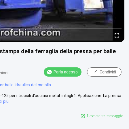
tampa della ferraglia della pressa per balle
Parla adesso.
Condividi
nioni
r balle idraulica del metallo
125 per i trucioli d'acciaio metal i ritagli 1. Applicazione: La pressa
i più
Lasciate un messaggio.