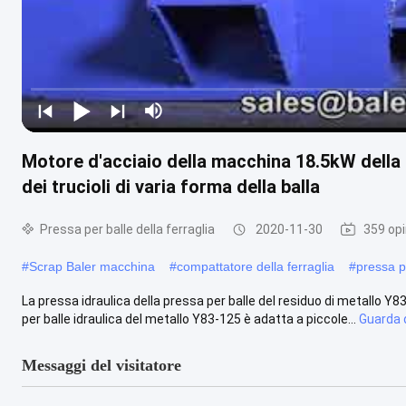
Motore d'acciaio della macchina 18.5kW della s
dei trucioli di varia forma della balla
Pressa per balle della ferraglia
2020-11-30
359 opi
#
Scrap Baler macchina
#
compattatore della ferraglia
#
pressa pe
La pressa idraulica della pressa per balle del residuo di metallo Y83-
per balle idraulica del metallo Y83-125 è adatta a piccole...
Guarda d
Messaggi del visitatore