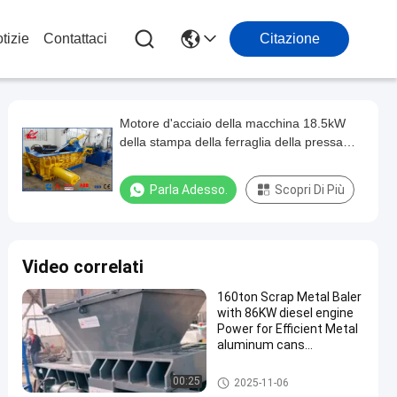
tizie
Contattaci
Citazione
Motore d'acciaio della macchina 18.5kW
della stampa della ferraglia della pressa
per balle dei trucioli di varia forma della
balla
Parla Adesso.
Scopri Di Più
Video correlati
160ton Scrap Metal Baler
with 86KW diesel engine
Power for Efficient Metal
aluminum cans
Compacting
Pressa per balle della ferraglia
00:25
2025-11-06