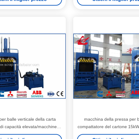
di ciclo 80s
er balle verticale della carta
macchina della pressa per b
 di capacità elevata/macchine
compattatore del cartone 15k
imballaggio del cartone
della stampa della carta stra