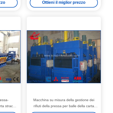
ezzo
Ottieni il miglior prezzo
stampa da 125 tonnellate/dispositivo di
raffreddamento
ressa-
Macchina su misura della gestione dei
arta straccia
rifiuti della pressa per balle della carta
balle del
straccia di tensione tempo di ciclo da 26