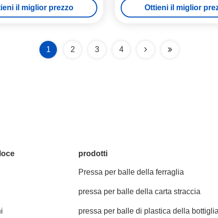
ieni il miglior prezzo
Ottieni il miglior pr
cartone di orizzontale
1
2
3
4
loce
prodotti
Pressa per balle della ferraglia
pressa per balle della carta straccia
i
pressa per balle di plastica della bottigli