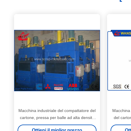
Macchina industriale del compattatore del
Macchina v
cartone, pressa per balle ad alta densità
del cart
della scatola di cartone
Y82-100 de
Ottieni il miglior prezzo
Ott