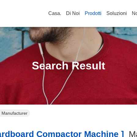
Casa.
Di Noi
Prodotti
Soluzioni
No
Search Result
 Manufacturer
rdboard Compactor Machine ]
M