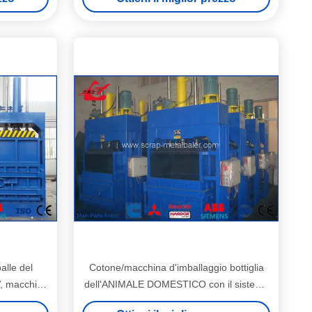
compattatore
alle del
Cotone/macchina d'imballaggio bottiglia
W, macchina
dell'ANIMALE DOMESTICO con il sistema
ccia del
di controllo del Plc 100 tonnellate