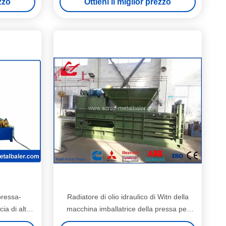
ezzo
Ottieni il miglior prezzo
pressa-
Radiatore di olio idraulico di Witn della
cia di alta
macchina imballatrice della pressa per
-63
balle della carta straccia della forza della