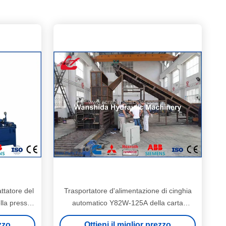
ttatore del
Trasportatore d'alimentazione di cinghia
lla pressa
automatico Y82W-125A della carta
funziona
straccia della macchina orizzontale del
ezzo
Ottieni il miglior prezzo