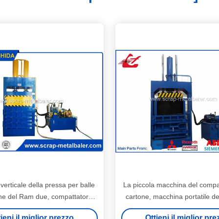
erticale della pressa per balle
La piccola macchina del compa
one del Ram due, compattatore
cartone, macchina portatile de
lla scatola di cartone di tempo
per balle del cartone facile 
ieni il miglior prezzo
Ottieni il miglior pr