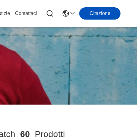
tizie
Contattaci
Citazione
atch
60
Prodotti