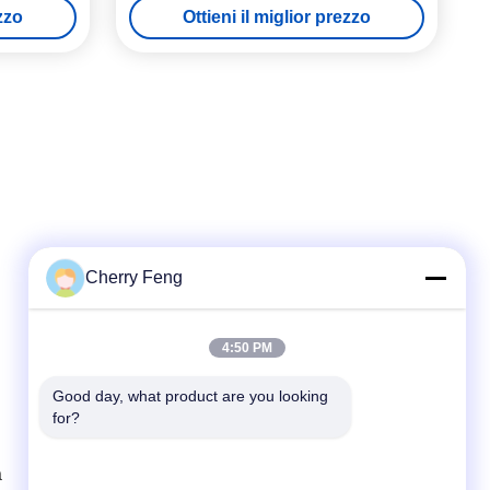
ezzo
Ottieni il miglior prezzo
 OCC
secondi
Cherry Feng
Contatto rapido
4:50 PM
tel
Good day, what product are you looking 
for?
86-135-84177887
E-mail
a
sales@balerofchina.com