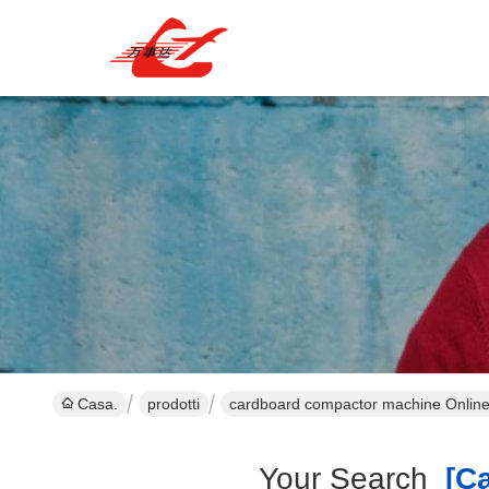
Casa.
prodotti
cardboard compactor machine Online
Your Search
[ca