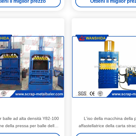
ieni il miglior prezzo
Ottieni il miglior pr
motore di Siemens
r balle ad alta densità Y82-100
L'iso della macchina della 
e della pressa per balle della
affastellatrice della carta strac
raccia del cartone dello spreco
efficienza certifica Y82