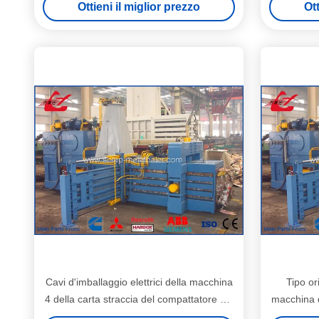
Ottieni il miglior prezzo
Ott
macchina della pressa-affastellatrice con il
trasportatore
Cavi d'imballaggio elettrici della macchina
Tipo or
4 della carta straccia del compattatore del
macchina d
giornale di controllo
carta str