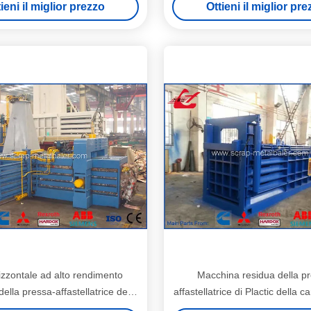
ieni il miglior prezzo
Ottieni il miglior pr
OCC di verticale
izzontale ad alto rendimento
Macchina residua della p
ella pressa-affastellatrice della
affastellatrice di Plactic della c
accia con il motore di Siemens
del cartone della pressa per 