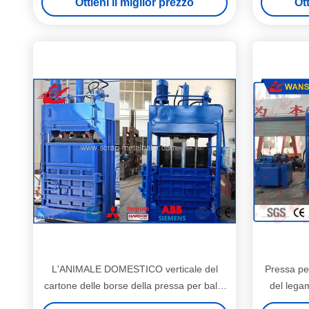
Ottieni il miglior prezzo
Ott
L'ANIMALE DOMESTICO verticale del
Pressa pe
cartone delle borse della pressa per balle
del legam
pp della carta straccia imbottiglia la
carta st