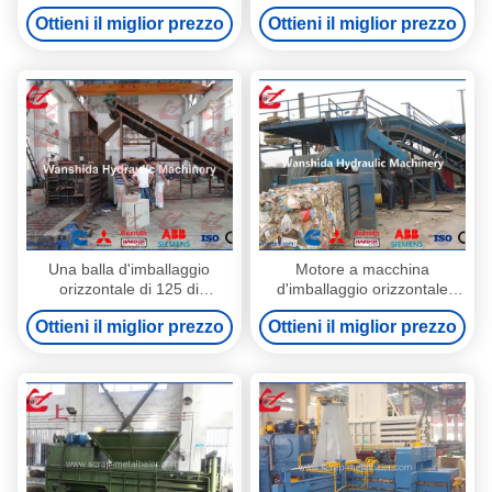
per cartone e carta straccia
tonnellate dello spreco della
Ottieni il miglior prezzo
Ottieni il miglior prezzo
usati con il trasportatore
bottiglia orizzontale
dell'ANIMALE DOMESTICO
per le bottiglie ed i cartoni di
plastica
Una balla d'imballaggio
Motore a macchina
orizzontale di 125 di
d'imballaggio orizzontale
tonnellata del film plastico
della forza 125Ton 37kW
Ottieni il miglior prezzo
Ottieni il miglior prezzo
della pressa per balle cavi
della carta straccia di
della macchina 5
WANSHIDA