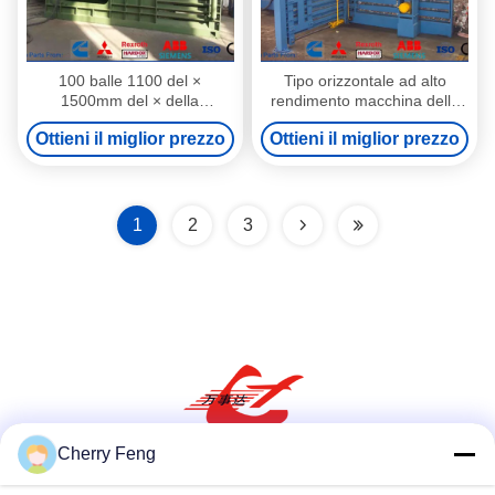
100 balle 1100 del ×
Tipo orizzontale ad alto
1500mm del × della
rendimento macchina della
macchina della stampa della
pressa-affastellatrice della
Ottieni il miglior prezzo
Ottieni il miglior prezzo
carta della pressa per balle
carta straccia con il motore di
della carta straccia di
Siemens
tonnellata 1200
1
2
3
Cherry Feng
Social media