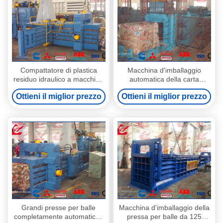
Compattatore di plastica
Macchina d'imballaggio
residuo idraulico a macchina
automatica della carta
d'imballaggio orizzontale
straccia, pressa-
Ottieni il miglior prezzo
Ottieni il miglior prezzo
della pressa per balle della
affastellatrice residua di
bottiglia dell'ANIMALE
orizzontale della pressa per
DOMESTICO
balle del cartone
Grandi presse per balle
Macchina d'imballaggio della
completamente automatiche
pressa per balle da 125