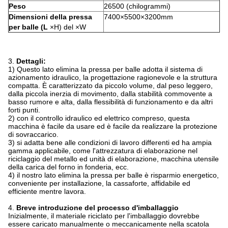
Peso
26500 (chilogrammi)
Dimensioni della pressa
7400×5500×3200mm
per balle (L
×H) del ×W
3.
Dettagli:
1)
Questo lato elimina la pressa per balle adotta il sistema di
azionamento idraulico, la progettazione ragionevole e la struttura
compatta. È caratterizzato da piccolo volume, dal peso leggero,
dalla piccola inerzia di movimento, dalla stabilità commovente a
basso rumore e alta, dalla flessibilità di funzionamento e da altri
forti punti.
2) con il controllo idraulico ed elettrico compreso, questa
macchina è facile da usare ed è facile da realizzare la protezione
di sovraccarico.
3) si adatta bene alle condizioni di lavoro differenti ed ha ampia
gamma applicabile, come l'attrezzatura di elaborazione nel
riciclaggio del metallo ed unità di elaborazione, macchina utensile
della carica del forno in fonderia, ecc.
4) il nostro lato elimina la pressa per balle è risparmio energetico,
conveniente per installazione, la cassaforte, affidabile ed
efficiente mentre lavora.
4.
Breve introduzione del processo d'imballaggio
Inizialmente, il materiale riciclato per l'imballaggio dovrebbe
essere caricato manualmente o meccanicamente nella scatola