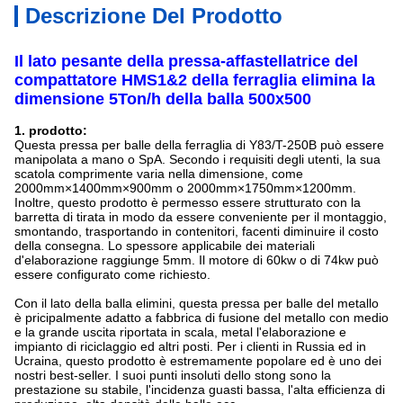
Descrizione Del Prodotto
Il lato pesante della pressa-affastellatrice del
compattatore HMS1&2 della ferraglia elimina la
dimensione 5Ton/h della balla 500x500
1.
prodotto:
Questa pressa per balle della ferraglia di Y83/T-250B può essere
manipolata a mano o SpA. Secondo i requisiti degli utenti, la sua
scatola comprimente varia nella dimensione, come
2000mm×1400mm×900mm o 2000mm×1750mm×1200mm.
Inoltre, questo prodotto è permesso essere strutturato con la
barretta di tirata in modo da essere conveniente per il montaggio,
smontando, trasportando in contenitori, facenti diminuire il costo
della consegna. Lo spessore applicabile dei materiali
d'elaborazione raggiunge 5mm. Il motore di 60kw o di 74kw può
essere configurato come richiesto.
Con il lato della balla elimini, questa pressa per balle del metallo
è pricipalmente adatto a fabbrica di fusione del metallo con medio
e la grande uscita riportata in scala, metal l'elaborazione e
impianto di riciclaggio ed altri posti. Per i clienti in Russia ed in
Ucraina, questo prodotto è estremamente popolare ed è uno dei
nostri best-seller. I suoi punti insoluti dello stong sono la
prestazione su stabile, l'incidenza guasti bassa, l'alta efficienza di