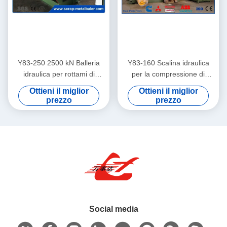
Y83-250 2500 kN Balleria
Y83-160 Scalina idraulica
idraulica per rottami di
per la compressione di
metallo per la compressione
rottami di acciaio e alluminio
Ottieni il miglior
Ottieni il miglior
di rottami di acciaio e
da 160 tonnellate
prezzo
prezzo
alluminio
Social media