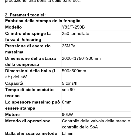
produzione, alta densità delle balle ecc.
2.
Parametri tecnici:
Fabbrica della stampa della ferraglia
Modello
Y83/T-250B
Cilindro che spinge la
250 tonnellate
forza di /shearing
Pressione di esercizio
25MPa
massima
Dimensione della stanza
2000×1750×900mm
della compressa
Dimensioni della balla (L
500×500mm
×H) del ×W
Capacità
5 tons/h
Tempo di ciclo asciutto
sec 90.
teorico
Lo spessore massimo può
6mm
essere stampa
Motore
90kW
Metodo di operazione
Controllo della valvola della mano o
controllo dello SpA
Balla che scarica metodo
Elimini